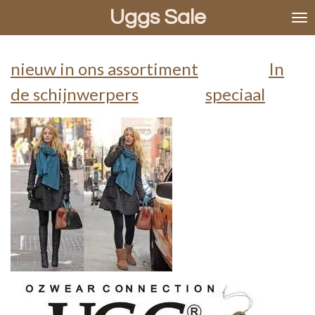
Uggs Sale
Ga
direct
naar
de
nieuw in ons assortiment
In
hoofdinhoud
de schijnwerpers
speciaal